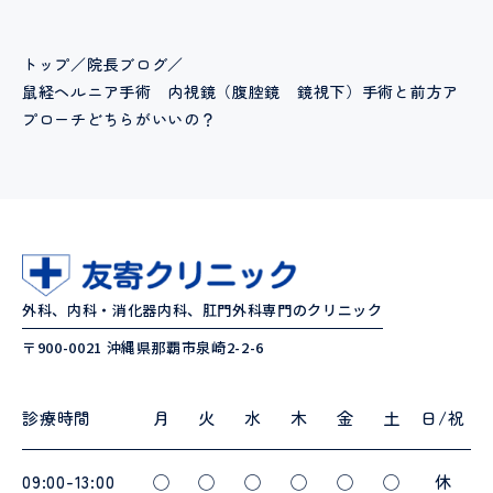
トップ
／
院長ブログ
／
鼠経ヘルニア手術 内視鏡（腹腔鏡 鏡視下）手術と前方ア
プローチどちらがいいの？
外科、内科・消化器内科、肛門外科専門のクリニック
〒900-0021 沖縄県那覇市泉崎2-2-6
診療時間
月
火
水
木
金
土
日/祝
09:00-13:00
◯
◯
◯
◯
◯
◯
休