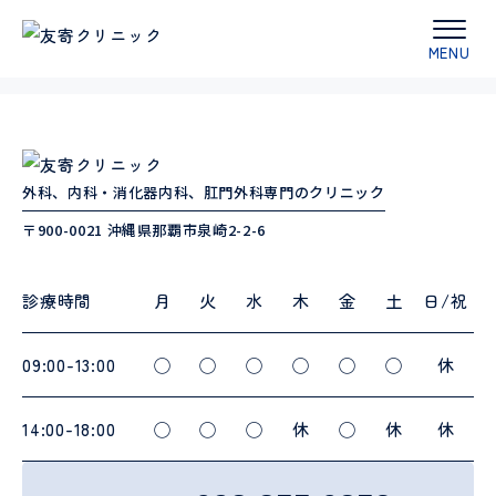
トップ
／
ドクター紹介
／
仲地 紀哉
外科、内科・消化器内科、肛門外科専門のクリニック
〒900-0021 沖縄県那覇市泉崎2-2-6
診療時間
月
火
水
木
金
土
日/祝
09:00-13:00
◯
◯
◯
◯
◯
◯
休
14:00-18:00
◯
◯
◯
休
◯
休
休