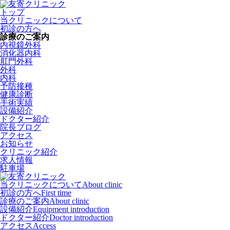
トップ
当クリニックについて
初診の方へ
診療のご案内
内視鏡外科
消化器内科
肛門外科
外科
内科
予防接種
健康診断
手術実績
設備紹介
ドクター紹介
院長ブログ
アクセス
お知らせ
クリニック紹介
求人情報
駐車場
当クリニックについて
About clinic
初診の方へ
First time
診療のご案内
About clinic
設備紹介
Equipment introduction
ドクター紹介
Doctor introduction
アクセス
Access