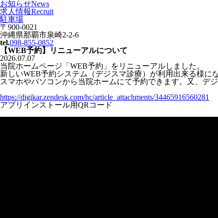
お知らせ
News
求人情報
Recruit
駐車場
〒900-0021
沖縄県那覇市泉崎2-2-6
tel.
098-855-0852
【WEB予約】リニューアルについて
2026.07.07
当院ホームページ「WEB予約」をリニューアルしました。
新しいWEB予約システム（デジスマ診療）が利用出来る様に
スマホやパソコンから当院ホームにて予約できます。又、デジ
https://digikar.zendesk.com/hc/article_attachments/34465916560281
アプリインストール用QRコード